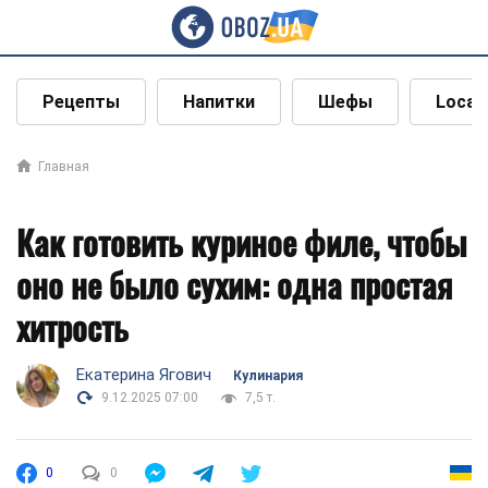
Рецепты
Напитки
Шефы
Local
Главная
Как готовить куриное филе, чтобы
оно не было сухим: одна простая
хитрость
Екатерина Ягович
Кулинария
9.12.2025 07:00
7,5 т.
0
0