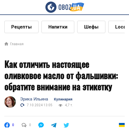
Рецепты
Напитки
Шефы
Local
Главная
Как отличить настоящее
оливковое масло от фальшивки:
обратите внимание на этикетку
Эрика Ильина
Кулинария
7.10.2024 13:05
4,7 т.
0
0