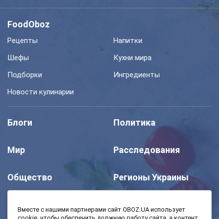
FoodOboz
Рецепты
Напитки
Шефы
Кухни мира
Подборки
Ингредиенты
Новости кулинарии
Блоги
Политика
Мир
Расследования
Общество
Регионы Украины
Шоу
Спорт
Вместе с нашими партнерами сайт OBOZ.UA использует
cookie, чтобы обеспечить должную работу сайта, а контент