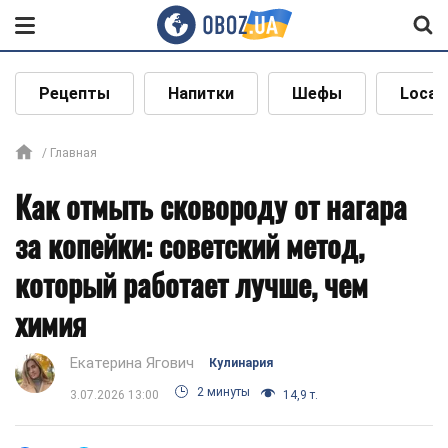
Рецепты
Напитки
Шефы
Local
Главная
Как отмыть сковороду от нагара
за копейки: советский метод,
который работает лучше, чем
химия
Екатерина Ягович
Кулинария
2 минуты
3.07.2026 13:00
14,9 т.