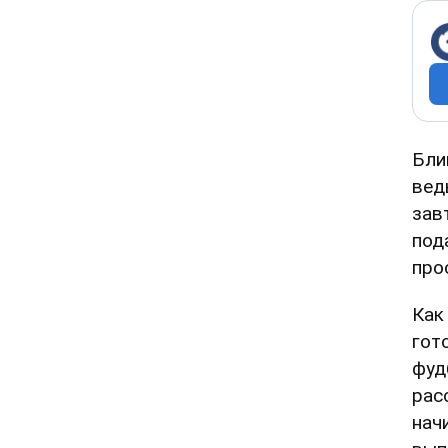
Бли
вед
зав
под
про
Как
гот
фуд
рас
нач