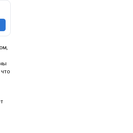
ом,
ины
 что
ет