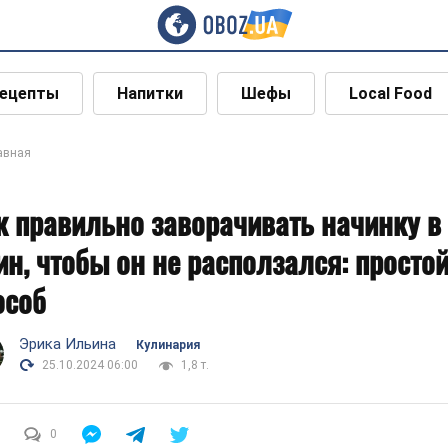
ецепты
Напитки
Шефы
Local Food
авная
к правильно заворачивать начинку в
ин, чтобы он не расползался: просто
особ
Эрика Ильина
Кулинария
25.10.2024 06:00
1,8 т.
0