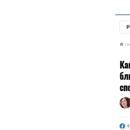
Р
Гл
Ка
бл
сп
0