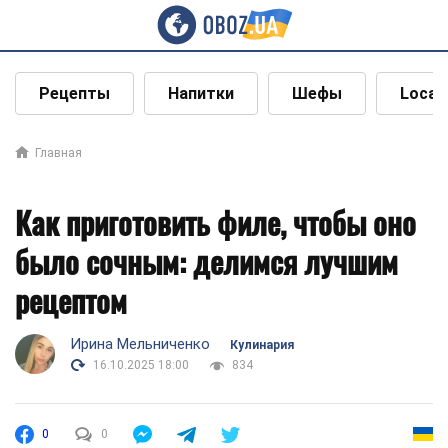
Рецепты
Напитки
Шефы
Local
Главная
Как приготовить филе, чтобы оно
было сочным: делимся лучшим
рецептом
Ирина Мельниченко
Кулинария
16.10.2025 18:00
834
0
0