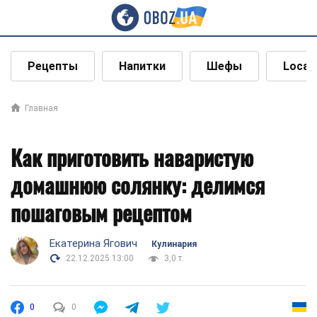
Рецепты
Напитки
Шефы
Local
Главная
Как приготовить наваристую
домашнюю солянку: делимся
пошаговым рецептом
Екатерина Ягович
Кулинария
22.12.2025 13:00
3,0 т.
0
0