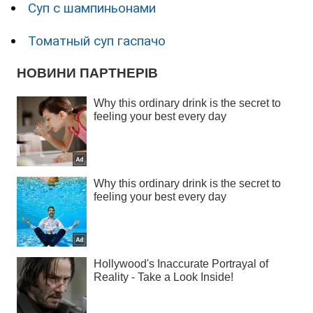
Суп с шампиньонами
Томатный суп гаспачо