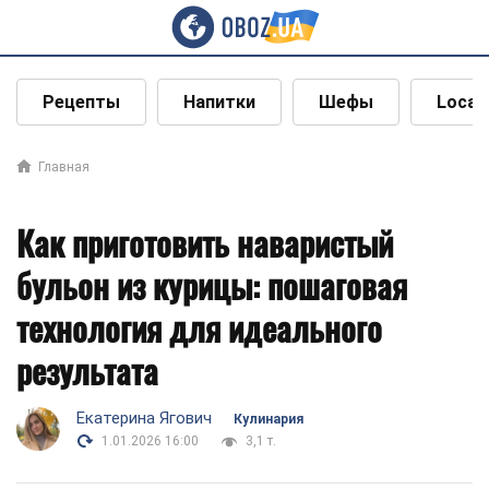
Рецепты
Напитки
Шефы
Local
Главная
Как приготовить наваристый
бульон из курицы: пошаговая
технология для идеального
результата
Екатерина Ягович
Кулинария
1.01.2026 16:00
3,1 т.