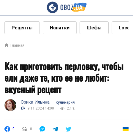
Рецепты
Напитки
Шефы
Local
Главная
Как приготовить перловку, чтобы
ели даже те, кто ее не любит:
вкусный рецепт
Эрика Ильина
Кулинария
9.11.2024 14:00
2,1 т.
0
0