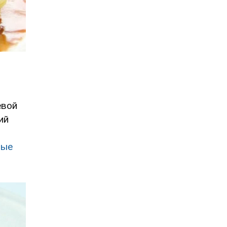
евой
ий
ные