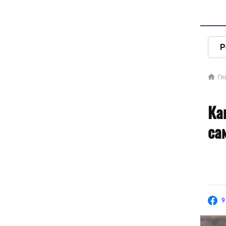
Р
Гл
Ка
са
9