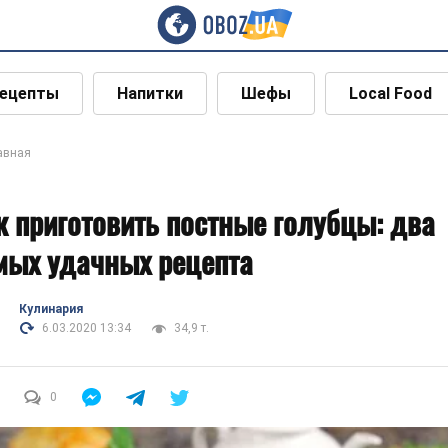
ецепты
Напитки
Шефы
Local Food
авная
к приготовить постные голубцы: два
мых удачных рецепта
Кулинария
6.03.2020 13:34
34,9 т.
0