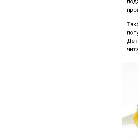
под
про
Так
пот
Дет
чит