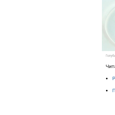
Чит
Р
П