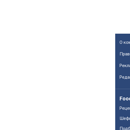
О ко
Прав
Рекл
Реда
Foo
Реце
Шеф
Подб