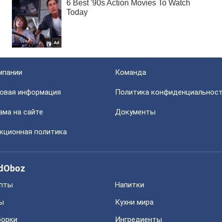
мпании
Команда
овая информация
Политика конфиденциальнос
ама на сайте
Документы
кционная политика
dOboz
пты
Напитки
ы
Кухни мира
орки
Ингредиенты