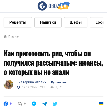
Рецепты
Напитки
Шефы
Local
Главная
Как приготовить рис, чтобы он
получился рассыпчатым: нюансы,
о которых вы не знали
Екатерина Ягович
Кулинария
12.12.2025 07:11
3,8 т.
0
0