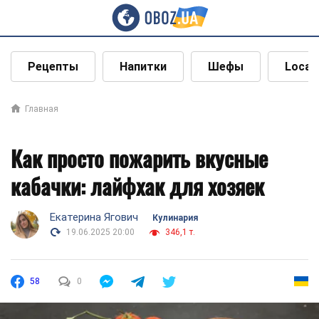
Рецепты
Напитки
Шефы
Local
Главная
Как просто пожарить вкусные
кабачки: лайфхак для хозяек
Екатерина Ягович
Кулинария
19.06.2025 20:00
346,1 т.
58
0