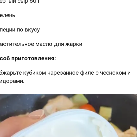
ертый сыр 50 г
елень
пеции по вкусу
астительное масло для жарки
соб приготовления:
Обжарьте кубиком нарезанное филе с чесноком и
идорами.