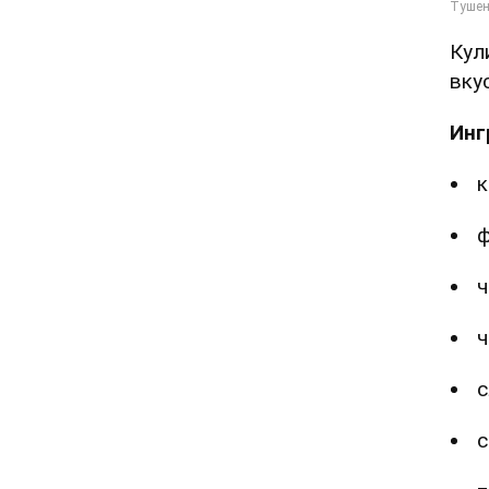
Кул
вку
Инг
к
ф
ч
ч
с
с