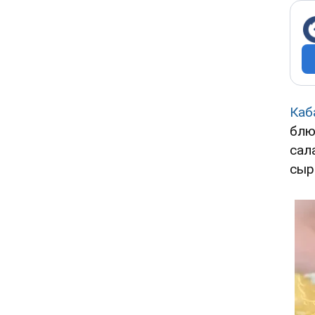
Каб
блю
сал
сыр