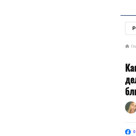
Р
Гл
Ка
де
бл
0