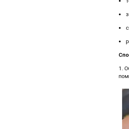
т
з
с
р
Спо
1. 
пом