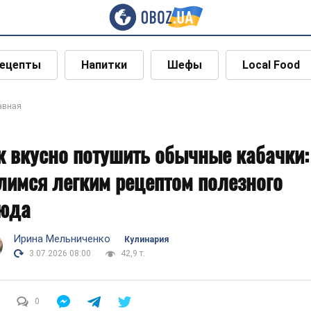
ецепты
Напитки
Шефы
Local Food
авная
к вкусно потушить обычные кабачки:
лимся легким рецептом полезного
юда
Ирина Мельниченко
Кулинария
3.07.2026 08:00
42,9 т.
0