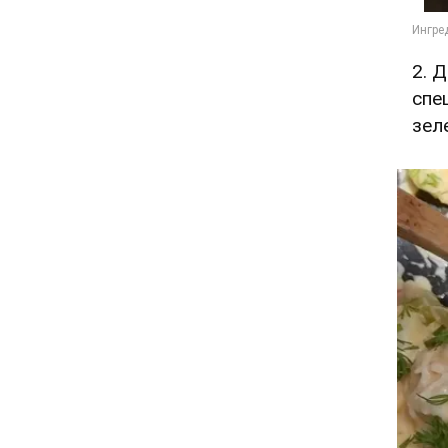
2. 
спе
зел