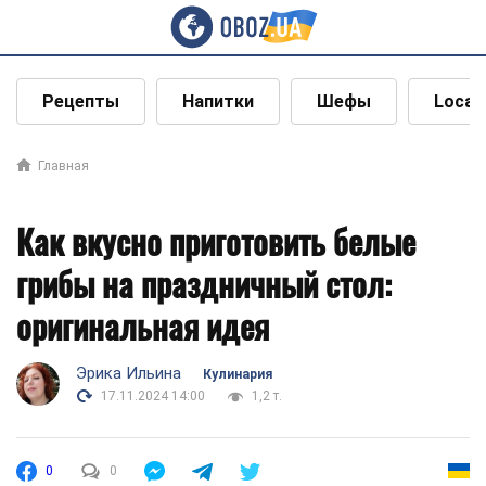
Рецепты
Напитки
Шефы
Local
Главная
Как вкусно приготовить белые
грибы на праздничный стол:
оригинальная идея
Эрика Ильина
Кулинария
17.11.2024 14:00
1,2 т.
0
0