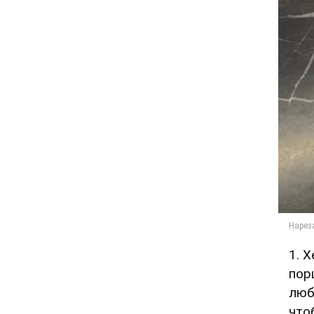
1. 
пор
люб
что