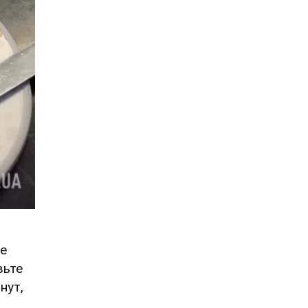
те
вьте
нут,