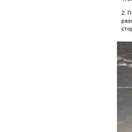
2. 
раз
сто