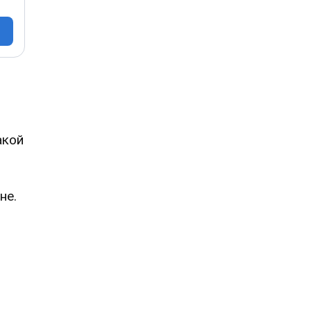
акой
не.