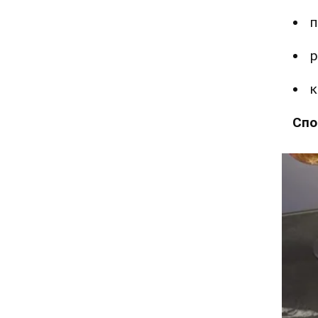
п
р
к
Спо