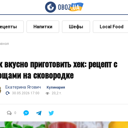
ецепты
Напитки
Шефы
Local Food
авная
к вкусно приготовить хек: рецепт с
ощами на сковородке
Екатерина Ягович
Кулинария
30.05.2026 17:00
20,2 т.
0