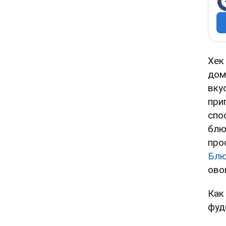
Хек
дом
вку
при
спо
блю
про
Бл
ово
Как
фудб