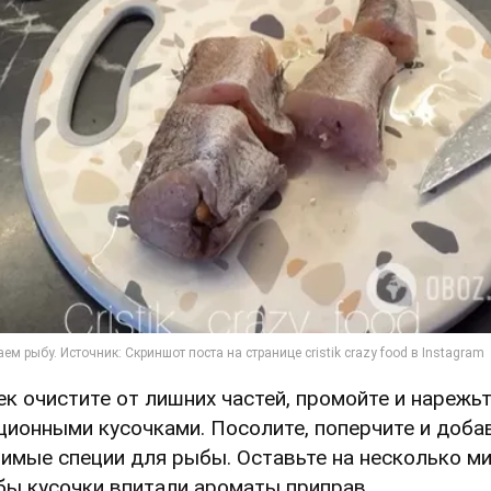
Хек очистите от лишних частей, промойте и нарежь
ционными кусочками. Посолите, поперчите и доба
имые специи для рыбы. Оставьте на несколько ми
бы кусочки впитали ароматы приправ.