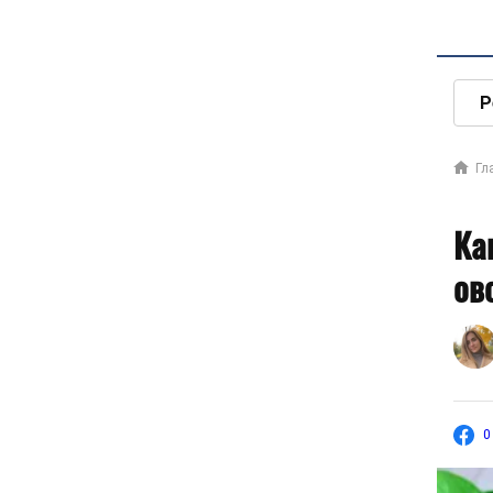
Р
Гл
Ка
ов
0