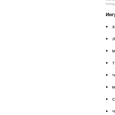
Инг
х
л
м
т
ч
м
с
ч