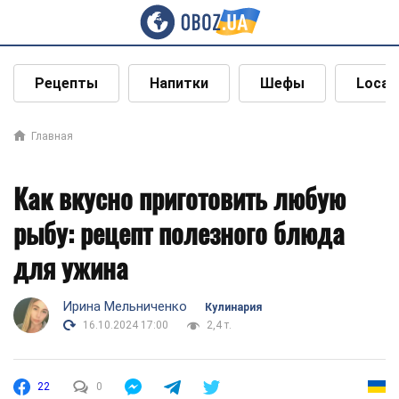
Рецепты
Напитки
Шефы
Local
Главная
Как вкусно приготовить любую
рыбу: рецепт полезного блюда
для ужина
Ирина Мельниченко
Кулинария
16.10.2024 17:00
2,4 т.
22
0