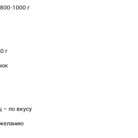
800-1000 г
0 г
чок
 – по вкусу
 желанию