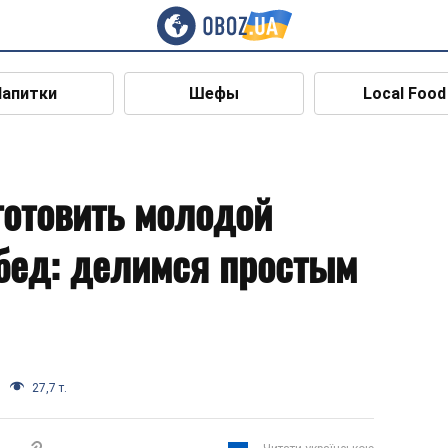
Напитки
Шефы
Local Food
готовить молодой
бед: делимся простым
27,7 т.