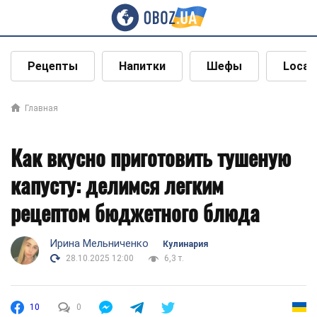
Рецепты
Напитки
Шефы
Local
Главная
Как вкусно приготовить тушеную
капусту: делимся легким
рецептом бюджетного блюда
Ирина Мельниченко
Кулинария
28.10.2025 12:00
6,3 т.
10
0