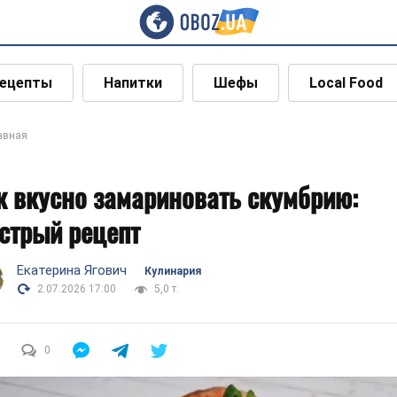
ецепты
Напитки
Шефы
Local Food
авная
к вкусно замариновать скумбрию:
стрый рецепт
Екатерина Ягович
Кулинария
2.07.2026 17:00
5,0 т.
0