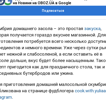
на Новини на OBOZ.UA в Google
Подписаться
мбрия домашнего засола – это простая
закуска
,
орая получается гораздо вкуснее магазинной. Для
готовления потребуется всего несколько доступн
редиентов и немного времени. Уже через сутки ры
нет нежной и слабосоленой, а если оставить её в
соле дольше, вкус будет более насыщенным. Тако
епт пригодится как для праздничного стола, так и
седневных бутербродов или ужина.
я приготовления домашней малосольной скумбри
бликована на странице фудблогера
cook.with.yuliaa
tagram
.