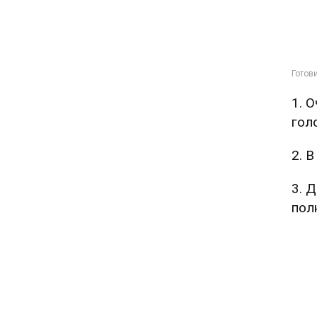
1. 
гол
2. 
3. 
пол