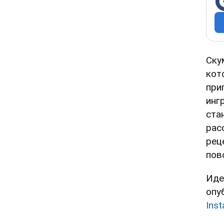
Ску
кот
при
инг
ста
рас
рец
пов
Иде
опу
Ins