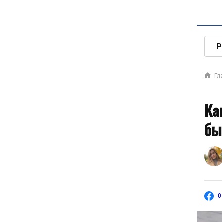
Р
Гл
Ка
бы
0