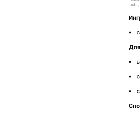
Инг
с
Для
в
с
с
Спо