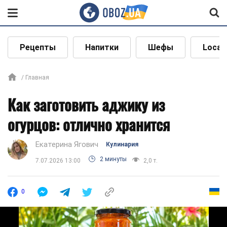
Рецепты
Напитки
Шефы
Local
Главная
Как заготовить аджику из
огурцов: отлично хранится
Екатерина Ягович
Кулинария
2 минуты
7.07.2026 13:00
2,0 т.
0