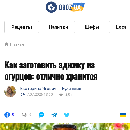
Рецепты
Напитки
Шефы
Local
Главная
Как заготовить аджику из
огурцов: отлично хранится
Екатерина Ягович
Кулинария
7.07.2026 13:00
2,0 т.
0
0