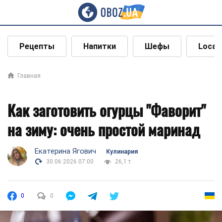
Рецепты
Напитки
Шефы
Local
Главная
Как заготовить огурцы "Фаворит"
на зиму: очень простой маринад
Екатерина Ягович
Кулинария
30.06.2026 07:00
26,1 т.
0
0