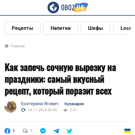
Рецепты
Напитки
Шефы
Local
Главная
Как запечь сочную вырезку на
праздники: самый вкусный
рецепт, который поразит всех
Екатерина Ягович
Кулинария
16.11.2024 20:00
2,4 т.
5
0