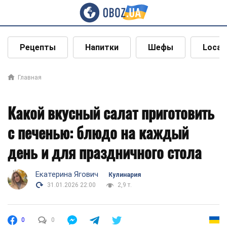
Рецепты
Напитки
Шефы
Local
Главная
Какой вкусный салат приготовить
с печенью: блюдо на каждый
день и для праздничного стола
Екатерина Ягович
Кулинария
31.01.2026 22:00
2,9 т.
0
0