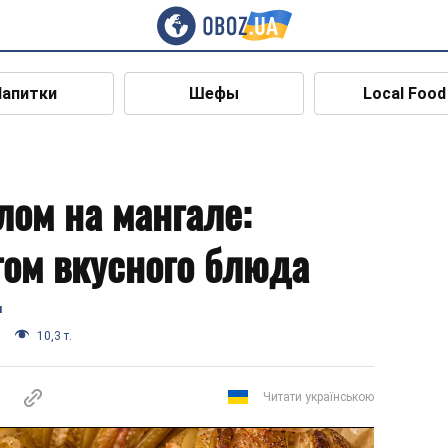
Напитки
Шефы
Local Food
лом на мангале:
ом вкусного блюда
я
10,3 т.
Читати українською