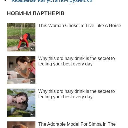
Квашеная капуста по-грузински