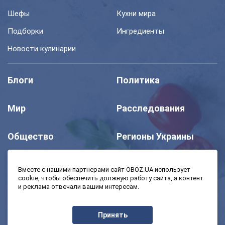
Шефы
Кухни мира
Подборки
Ингредиенты
Новости кулинарии
Блоги
Политика
Мир
Расследования
Общество
Регионы Украины
Шоу
Спорт
Вместе с нашими партнерами сайт OBOZ.UA использует
cookie, чтобы обеспечить должную работу сайта, а контент
и реклама отвечали вашим интересам.
Моя школа
Авто
Принять
MedOboz
Экономика