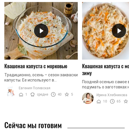
Квашеная капуста с морковью
Квашеная капуста с м
зиму
Традиционно, осень – сезон закваски
капусты. Ее используют в
Поздней осенью самое 
многочисленных блюдах, ведь она
подумать о заготовках н
Евгения Полевская
имеет приятный вкус. Также она
Предлагаем вам пригот
1
средне
40
5
Ирина Хлебникова
очень полезна, и даже ...
квашеную капусту, что
10
65
наслаждаться вкусной 
...
Сейчас мы готовим