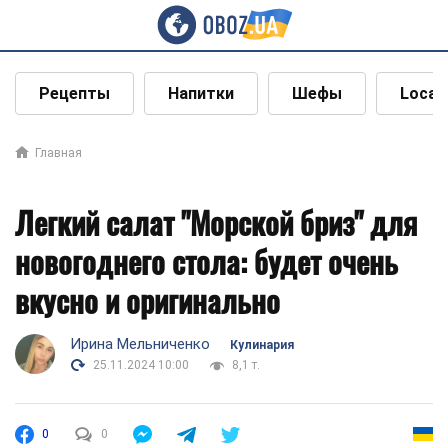
Рецепты
Напитки
Шефы
Local
Главная
Легкий салат "Морской бриз" для
новогоднего стола: будет очень
вкусно и оригинально
Ирина Мельниченко
Кулинария
25.11.2024 10:00
8,1 т.
0
0