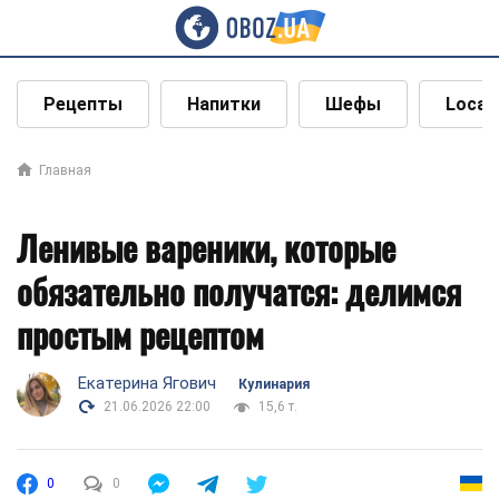
Рецепты
Напитки
Шефы
Local
Главная
Ленивые вареники, которые
обязательно получатся: делимся
простым рецептом
Екатерина Ягович
Кулинария
21.06.2026 22:00
15,6 т.
0
0