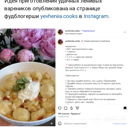
Идея приготовления удачных ленивых
вареников опубликована на странице
фудблогерши
yevheniia.cooks
в
Instagram
.