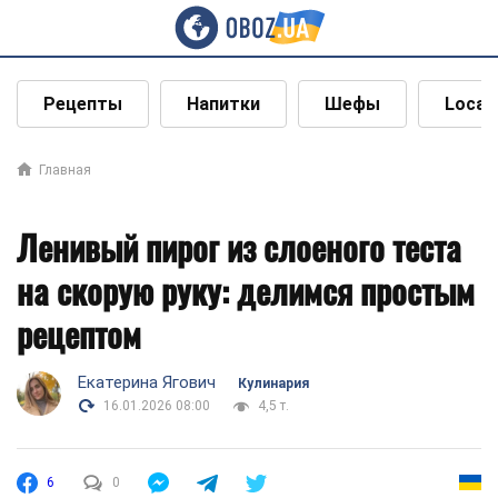
Рецепты
Напитки
Шефы
Local
Главная
Ленивый пирог из слоеного теста
на скорую руку: делимся простым
рецептом
Екатерина Ягович
Кулинария
16.01.2026 08:00
4,5 т.
6
0