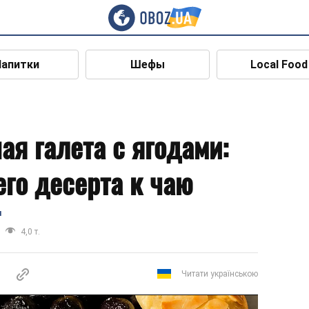
Напитки
Шефы
Local Food
ая галета с ягодами:
го десерта к чаю
я
4,0 т.
Читати українською