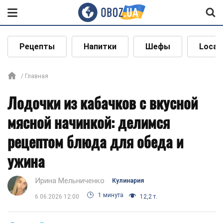
Рецепты
Напитки
Шефы
Local
Главная
Лодочки из кабачков с вкусной
мясной начинкой: делимся
рецептом блюда для обеда и
ужина
Ирина Мельниченко
Кулинария
1 минута
6.06.2026 12:00
12,2 т.