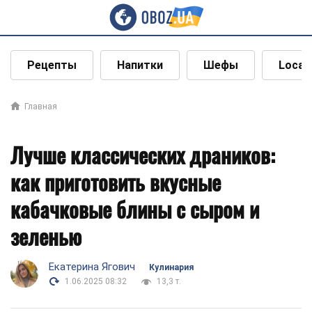
Рецепты
Напитки
Шефы
Local
Главная
Лучше классических драников:
как приготовить вкусные
кабачковые блины с сыром и
зеленью
Екатерина Ягович
Кулинария
1.06.2025 08:32
13,3 т.