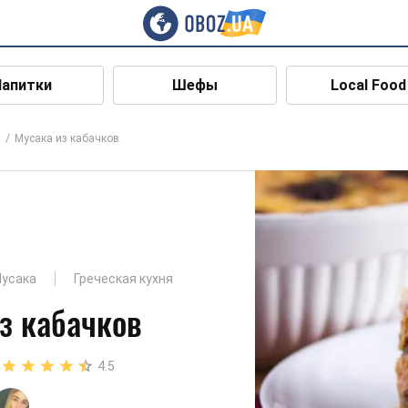
Напитки
Шефы
Local Food
а
Мусака из кабачков
усака
Греческая кухня
з кабачков
4.5