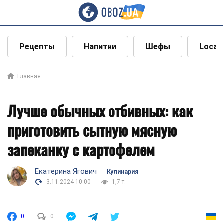
Рецепты
Напитки
Шефы
Local
Главная
Лучше обычных отбивных: как
приготовить сытную мясную
запеканку с картофелем
Екатерина Ягович
Кулинария
3.11.2024 10:00
1,7 т.
0
0