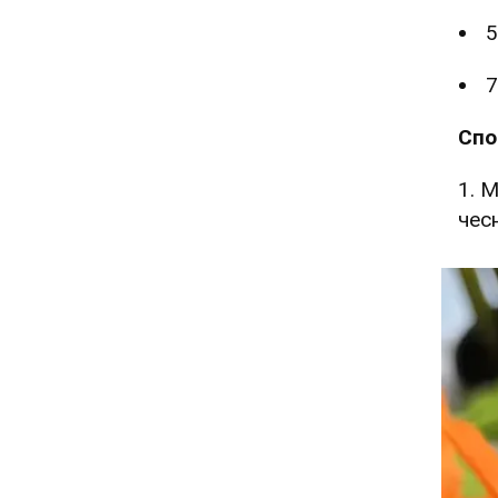
5
7
Спо
1. 
чес