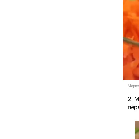
2. 
пер