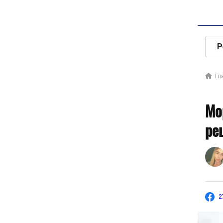
Р
Гл
Мо
ре
2