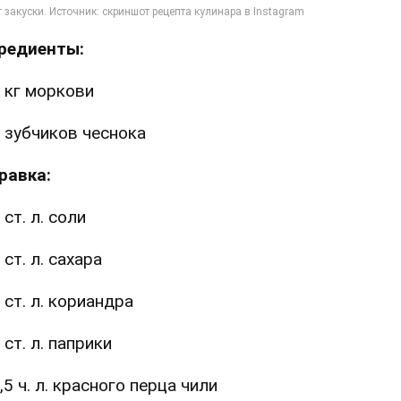
редиенты:
 кг моркови
 зубчиков чеснока
равка:
 ст. л. соли
 ст. л. сахара
 ст. л. кориандра
 ст. л. паприки
,5 ч. л. красного перца чили