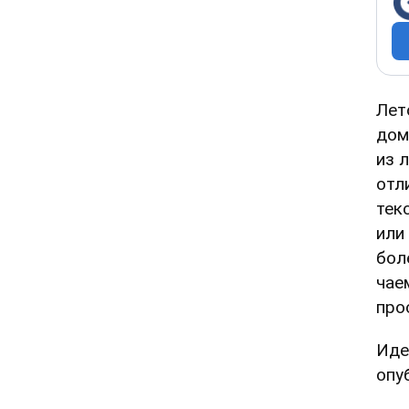
Лет
до
из 
отл
тек
или
бол
чае
про
Иде
опу