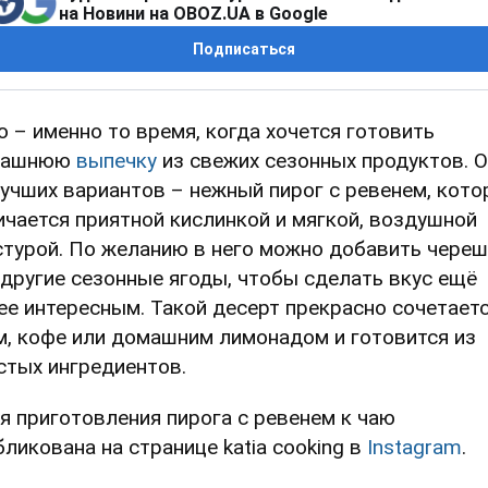
на Новини на OBOZ.UA в Google
Подписаться
о – именно то время, когда хочется готовить
машнюю
выпечку
из свежих сезонных продуктов. 
лучших вариантов – нежный пирог с ревенем, кот
ичается приятной кислинкой и мягкой, воздушной
стурой. По желанию в него можно добавить чере
 другие сезонные ягоды, чтобы сделать вкус ещё
ее интересным. Такой десерт прекрасно сочетаетс
м, кофе или домашним лимонадом и готовится из
стых ингредиентов.
я приготовления пирога с ревенем к чаю
бликована на странице katia cooking в
Instagram
.