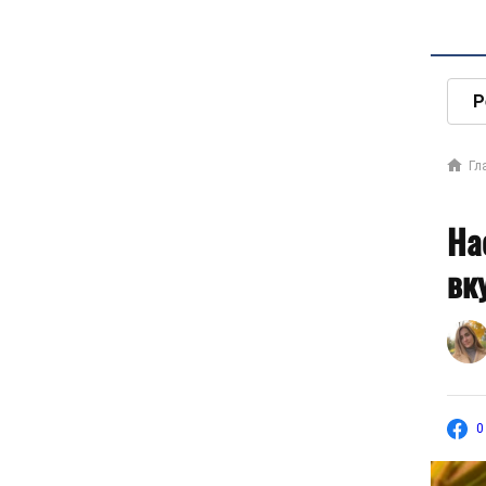
Р
Гл
На
вк
0