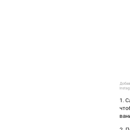
1. 
что
ван
2. 