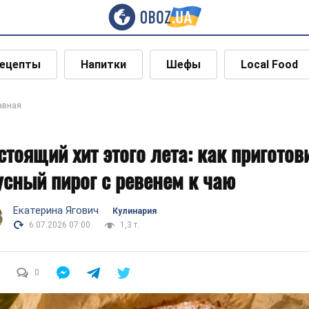
ецепты
Напитки
Шефы
Local Food
авная
стоящий хит этого лета: как приготов
усный пирог с ревенем к чаю
Екатерина Ягович
Кулинария
6.07.2026 07:00
1,3 т.
0