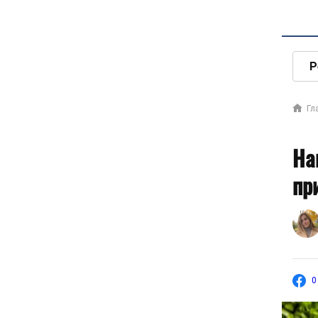
Р
Гл
На
пр
0