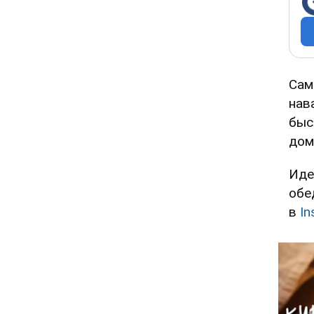
Сам
нав
быс
дом
Иде
обе
в
In