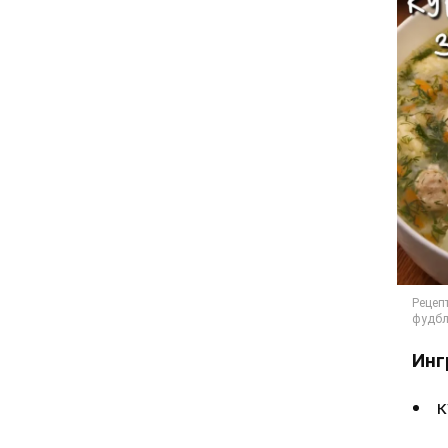
Инг
к