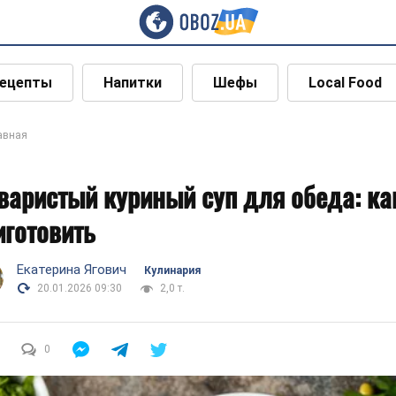
ецепты
Напитки
Шефы
Local Food
авная
варистый куриный суп для обеда: ка
иготовить
Екатерина Ягович
Кулинария
20.01.2026 09:30
2,0 т.
0