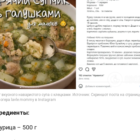
редиенты:
урица – 500 г