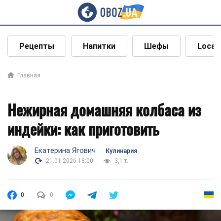
Рецепты
Напитки
Шефы
Local
Главная
Нежирная домашняя колбаса из
индейки: как приготовить
Екатерина Ягович
Кулинария
21.01.2026 18:00
3,1 т.
0
0