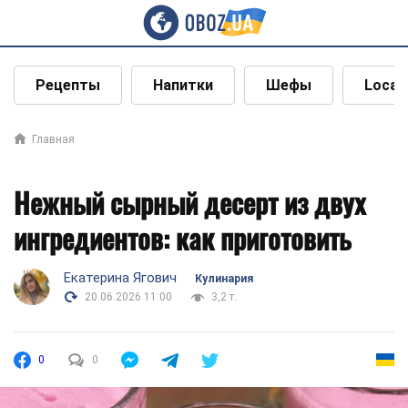
Рецепты
Напитки
Шефы
Local
Главная
Нежный сырный десерт из двух
ингредиентов: как приготовить
Екатерина Ягович
Кулинария
20.06.2026 11:00
3,2 т.
0
0