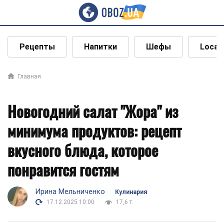
Рецепты
Напитки
Шефы
Local
Главная
Новогодний салат "Жора" из
минимума продуктов: рецепт
вкусного блюда, которое
понравится гостям
Ирина Мельниченко
Кулинария
17.12.2025 10:00
17,6 т.