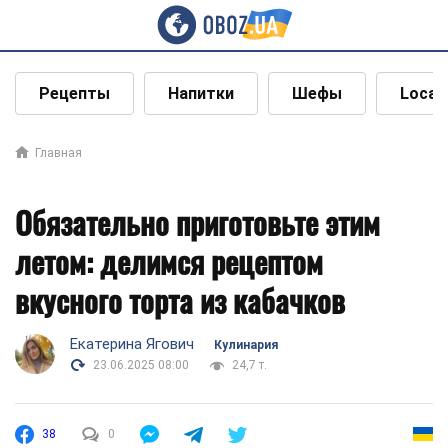
Рецепты
Напитки
Шефы
Local
Главная
Обязательно приготовьте этим
летом: делимся рецептом
вкусного торта из кабачков
Екатерина Ягович
Кулинария
23.06.2025 08:00
24,7 т.
38
0