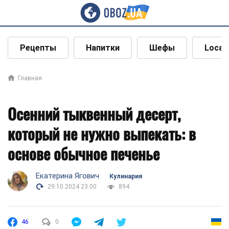
Рецепты
Напитки
Шефы
Local
Главная
Осенний тыквенный десерт,
который не нужно выпекать: в
основе обычное печенье
Екатерина Ягович
Кулинария
29.10.2024 23:00
894
46
0