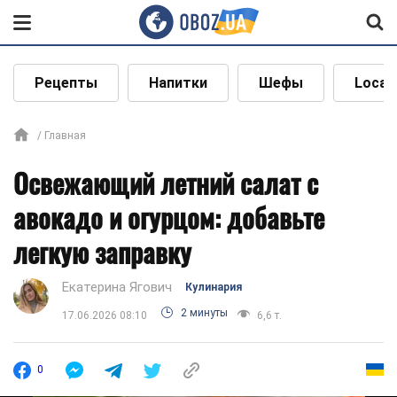
Рецепты
Напитки
Шефы
Local
Главная
Освежающий летний салат с
авокадо и огурцом: добавьте
легкую заправку
Екатерина Ягович
Кулинария
2 минуты
17.06.2026 08:10
6,6 т.
0