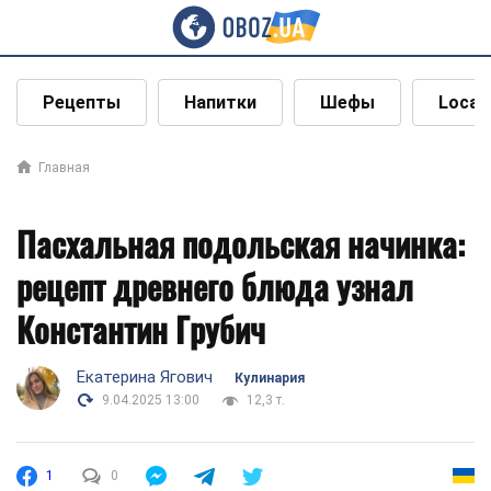
Рецепты
Напитки
Шефы
Local
Главная
Пасхальная подольская начинка:
рецепт древнего блюда узнал
Константин Грубич
Екатерина Ягович
Кулинария
9.04.2025 13:00
12,3 т.
1
0