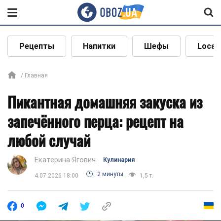
Рецепты
Напитки
Шефы
Local
Главная
Пикантная домашняя закуска из
запечённого перца: рецепт на
любой случай
Екатерина Ягович
Кулинария
2 минуты
4.07.2026 18:00
1,5 т.
0