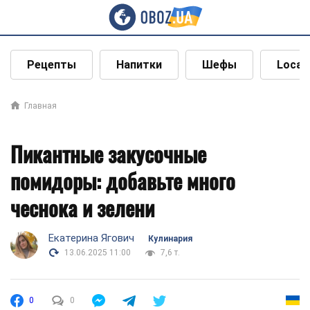
Рецепты
Напитки
Шефы
Local
Главная
Пикантные закусочные
помидоры: добавьте много
чеснока и зелени
Екатерина Ягович
Кулинария
13.06.2025 11:00
7,6 т.
0
0