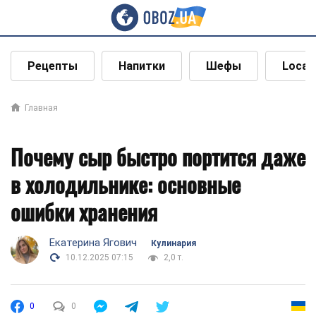
Рецепты
Напитки
Шефы
Local
Главная
Почему сыр быстро портится даже
в холодильнике: основные
ошибки хранения
Екатерина Ягович
Кулинария
10.12.2025 07:15
2,0 т.
0
0