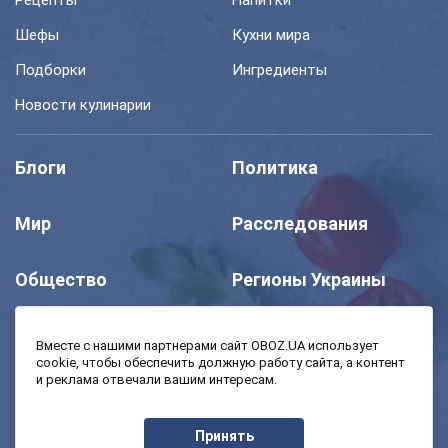
Рецепты
Напитки
Шефы
Кухни мира
Подборки
Ингредиенты
Новости кулинарии
Блоги
Политика
Мир
Расследования
Общество
Регионы Украины
Шоу
Спорт
Вместе с нашими партнерами сайт OBOZ.UA использует
cookie, чтобы обеспечить должную работу сайта, а контент
и реклама отвечали вашим интересам.
Моя школа
Авто
Принять
MedOboz
Экономика