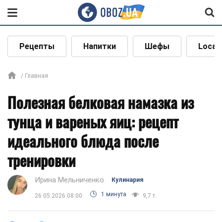
Рецепты
Напитки
Шефы
Local
Главная
Полезная белковая намазка из
тунца и вареных яиц: рецепт
идеального блюда после
тренировки
Ирина Мельниченко
Кулинария
1 минута
26.05.2026 08:00
9,7 т.