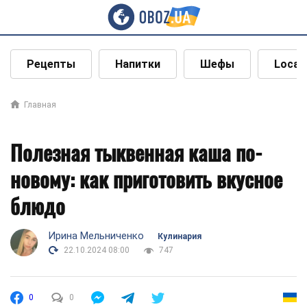
Рецепты
Напитки
Шефы
Local
Главная
Полезная тыквенная каша по-
новому: как приготовить вкусное
блюдо
Ирина Мельниченко
Кулинария
22.10.2024 08:00
747
0
0