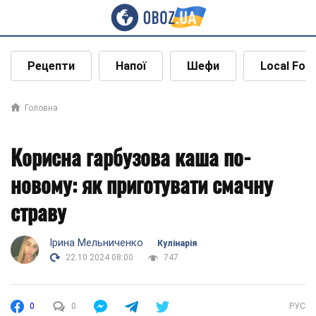
Рецепти
Напої
Шефи
Local Foo
Головна
Корисна гарбузова каша по-
новому: як приготувати смачну
страву
Ірина Мельниченко
Кулінарія
22.10.2024 08:00
747
0
0
РУС